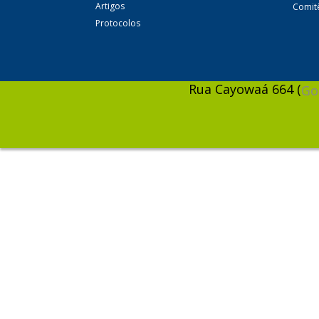
Artigos
Comitê
Protocolos
Rua Cayowaá 664 (
Go