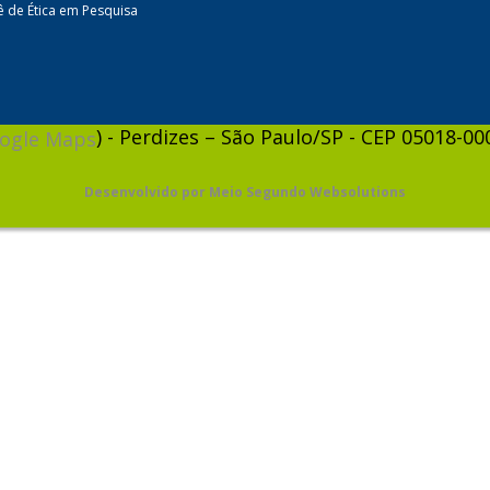
 de Ética em Pesquisa
) - Perdizes – São Paulo/SP - CEP 05018-000
ogle Maps
Desenvolvido por Meio Segundo Websolutions