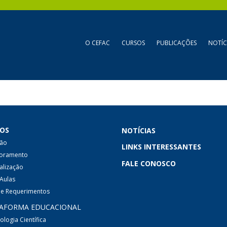
O CEFAC
CURSOS
PUBLICAÇÕES
NOTÍC
OS
NOTÍCIAS
são
LINKS INTERESSANTES
oramento
FALE CONOSCO
alização
Aulas
s e Requerimentos
AFORMA EDUCACIONAL
logia Científica